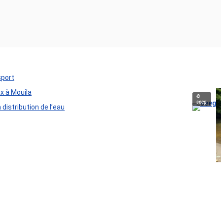
sport
ux à Mouila
©
seeg
distribution de l’eau