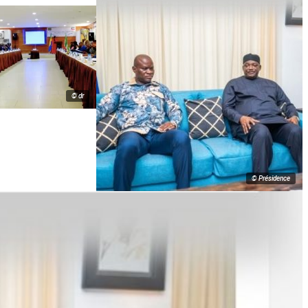
© dr
© Présidence