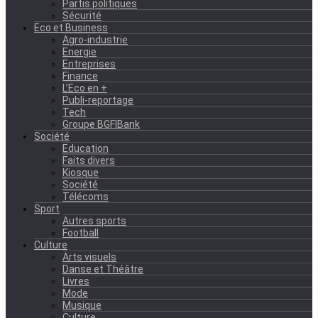
Partis politiques
Sécurité
Eco et Business
Agro-industrie
Energie
Entreprises
Finance
L’Eco en +
Publi-reportage
Tech
Groupe BGFIBank
Société
Education
Faits divers
Kiosque
Société
Télécoms
Sport
Autres sports
Football
Culture
Arts visuels
Danse et Théâtre
Livres
Mode
Musique
Culture