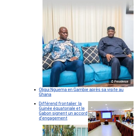
© Présidence
Oligui Nguema en Gambie après sa visite au
Ghana
Différend frontalier: la
Guinée équatoriale et le
Gabon signent un accord
d’engagement