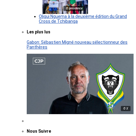
© presidence
Oligui Nguema à la deuxième édition du Grand
Cross de Tchibanga
Les plus lus
Gabon: Sébastien Migné nouveau sélectionneur des
Panthères
© X
Nous Suivre