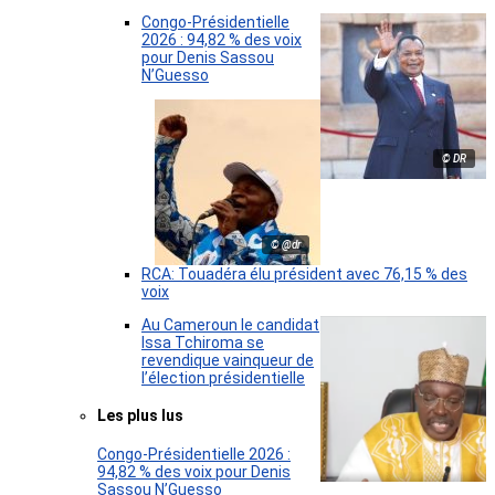
Congo-Présidentielle
2026 : 94,82 % des voix
pour Denis Sassou
N’Guesso
© DR
© @dr
RCA: Touadéra élu président avec 76,15 % des
voix
Au Cameroun le candidat
Issa Tchiroma se
revendique vainqueur de
l’élection présidentielle
Les plus lus
Congo-Présidentielle 2026 :
94,82 % des voix pour Denis
Sassou N’Guesso