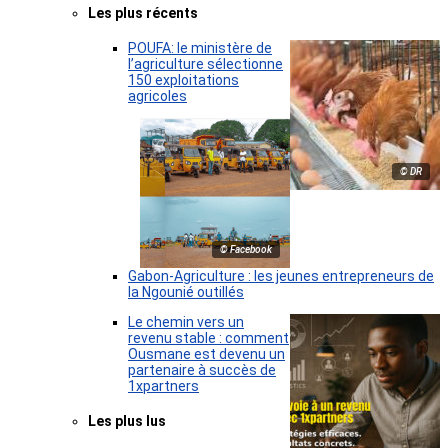
Les plus récents
POUFA: le ministère de
l’agriculture sélectionne
150 exploitations
agricoles
© DR
© Facebook
Gabon-Agriculture : les jeunes entrepreneurs de
la Ngounié outillés
Le chemin vers un
revenu stable : comment
Ousmane est devenu un
partenaire à succès de
1xpartners
Les plus lus