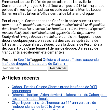
Emmanuel, actuel Préfet de police adjoint de Libreville, le
Commandant Egnegue-Bi Noel Désiré en poste à l’Etat-major des
polices d’investigation judiciaires ou le capitaine Mombo Louba
Gatien en affectation à l’office central de lutte anti-drogue.
Par ailleurs, le Commandant en Chef de la police a instruit ses
services «
de procéder au retrait de tout matériel mis à leur disposition
dans le cadre de l’exercice de leur fonction
». «
Il est impératif que cette
mesure disciplinaire soit strictement appliquée afin de préserver
l’intégrité et l’image de notre institution
» conclut-il. Rappelons que
depuis quelques jours, on assiste à des vastes opérations de
luttes anti-drogue. il y a quelques jours la douane de Port môle a
découvert plus d’une tonne et demie de drogue. Un réseau de
trafiquants a également été démantelé.
Posted in
Société
Tagged
Officiers et sous officiers suspendu
,
trafic de drogue
,
Tribulations de Satram
Rechercher :
Articles récents
Gabon : Patrick Obiang Obame prend les rênes de BGFI
Assurances
Décentralisation : Akieni devient le laboratoire du Gabon pour
l’autonomisation locale
Oligui Nguema invité d’honneur au 66ᵉ anniversaire de
l’indépendance de la Côte d’Ivoire